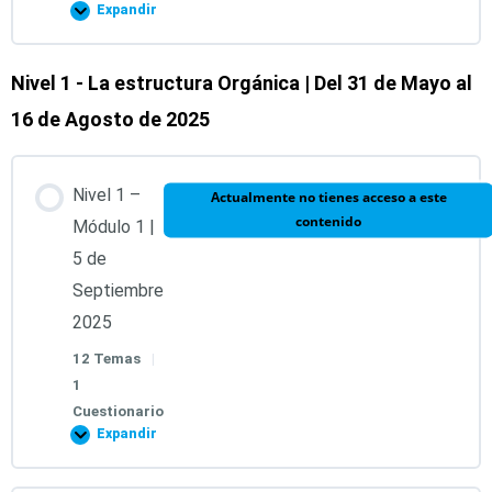
Expandir
Nivel 1 - La estructura Orgánica | Del 31 de Mayo al
Contenido de la Lección
16 de Agosto de 2025
0% COMPLETADO
0/1 pasos
Nivel 1 –
Actualmente no tienes acceso a este
Grabación de la introducción al Diplomado
contenido
Módulo 1 |
5 de
Evaluación Inicial
Septiembre
2025
12 Temas
|
1
Cuestionario
Expandir