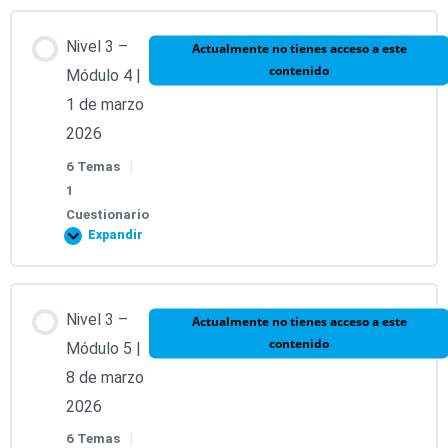
Nivel 3 –
Actualmente no tienes acceso a este
Test Módulo 3 | 28 de febrero 2026
contenido
Módulo 4 |
1 de marzo
2026
6 Temas
|
1
Cuestionario
Expandir
Contenido de la Lección
Nivel 3 –
Actualmente no tienes acceso a este
contenido
0% COMPLETADO
0/6 pasos
Módulo 5 |
8 de marzo
2026
1. Llave 12. Símbolos Arcturianos.
6 Temas
|