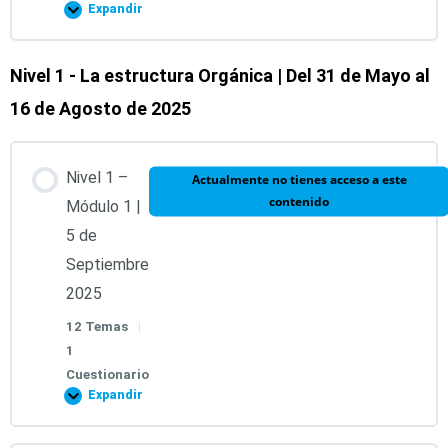
Expandir
Nivel 1 - La estructura Orgánica | Del 31 de Mayo al
Contenido de la Lección
16 de Agosto de 2025
0% COMPLETADO
0/1 pasos
Nivel 1 –
Actualmente no tienes acceso a este
Grabación de la introducción al Diplomado
contenido
Módulo 1 |
5 de
Evaluación Inicial
Septiembre
2025
12 Temas
|
1
Cuestionario
Expandir