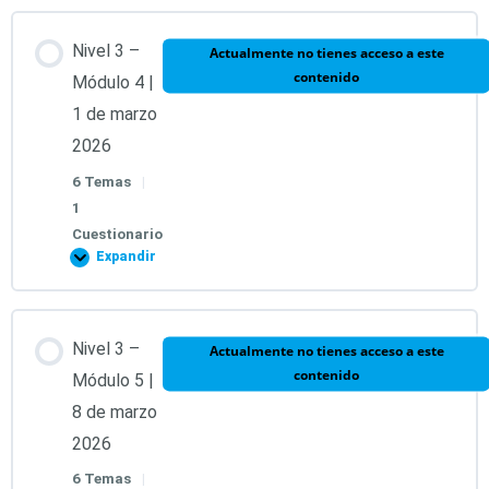
Nivel 3 –
Actualmente no tienes acceso a este
Test Módulo 3 | 28 de febrero 2026
contenido
Módulo 4 |
1 de marzo
2026
6 Temas
|
1
Cuestionario
Expandir
Contenido de la Lección
Nivel 3 –
Actualmente no tienes acceso a este
contenido
0% COMPLETADO
0/6 pasos
Módulo 5 |
8 de marzo
2026
1. Llave 12. Símbolos Arcturianos.
6 Temas
|