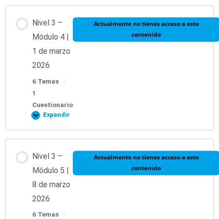
Nivel 3 –
Actualmente no tienes acceso a este
Test Módulo 3 | 28 de febrero 2026
contenido
Módulo 4 |
1 de marzo
2026
6 Temas
|
1
Cuestionario
Expandir
Contenido de la Lección
Nivel 3 –
Actualmente no tienes acceso a este
contenido
0% COMPLETADO
0/6 pasos
Módulo 5 |
8 de marzo
2026
1. Llave 12. Símbolos Arcturianos.
6 Temas
|