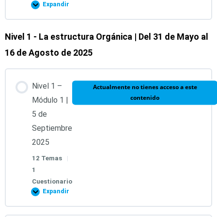
Expandir
Nivel 1 - La estructura Orgánica | Del 31 de Mayo al
Contenido de la Lección
16 de Agosto de 2025
0% COMPLETADO
0/1 pasos
Nivel 1 –
Actualmente no tienes acceso a este
Grabación de la introducción al Diplomado
contenido
Módulo 1 |
5 de
Evaluación Inicial
Septiembre
2025
12 Temas
|
1
Cuestionario
Expandir