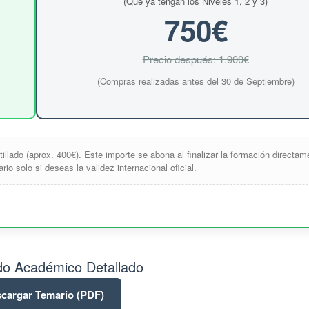
(Que ya tengan los Niveles 1, 2 y 3)
750€
Precio después: 1.900€
(Compras realizadas antes del 30 de Septiembre)
tillado (aprox. 400€). Este importe se abona al finalizar la formación directam
io solo si deseas la validez internacional oficial.
o Académico Detallado
cargar Temario (PDF)